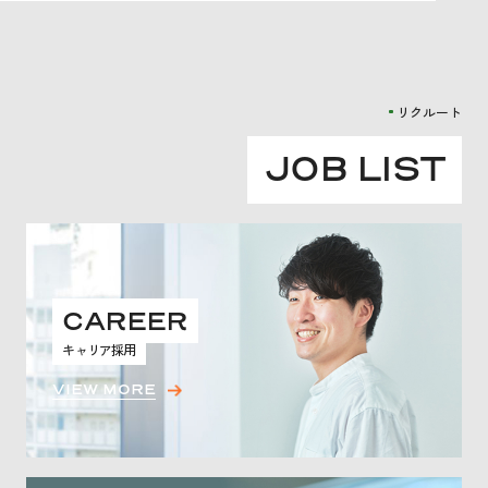
リクルート
J
O
B
L
I
S
T
CAREER
キャリア採用
VIEW MORE