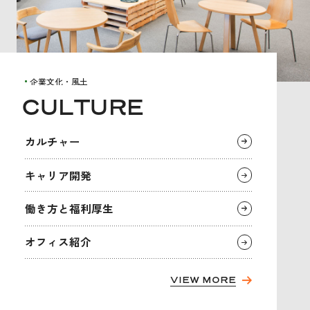
企業文化・風土
C
U
L
T
U
R
E
カ
ル
チ
ャ
ー
キ
ャ
リ
ア
開
発
働
き
方
と
福
利
厚
生
オ
フ
ィ
ス
紹
介
VIEW MORE