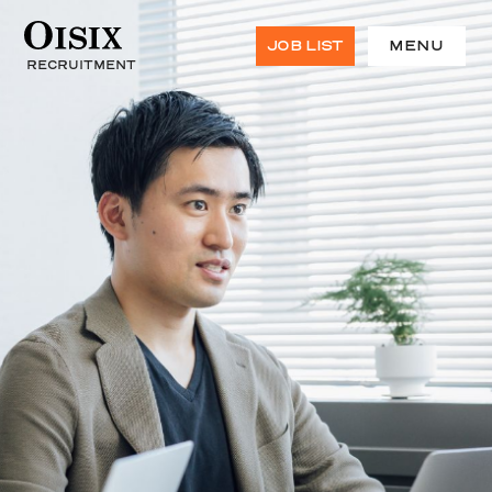
JOB LIST
MENU
RECRUITMENT
HOME
TOP MESSAGE
BUSINESS
私たちの特徴と強み
グローバル展開
食の未来を創る事業
環境への取り組み
CULTURE