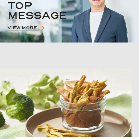
T
O
P
M
E
S
S
A
G
E
VIEW MORE