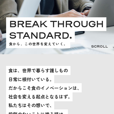
カルチャー
働き方と福利厚生
キャリア開発
オフィス紹介
BREAK THROUGH
JOB LIST
STANDARD.
キャリア採用
新卒採用
パート採用
食から、この世界を変えていく。
SCROLL
Oidig
食は、世界で暮らす誰しもの
日常に根付いている。
だからこそ食のイノベーションは、
社会を変える起点となるはず。
私たちはその想いで、
前例のないことに挑み続け、