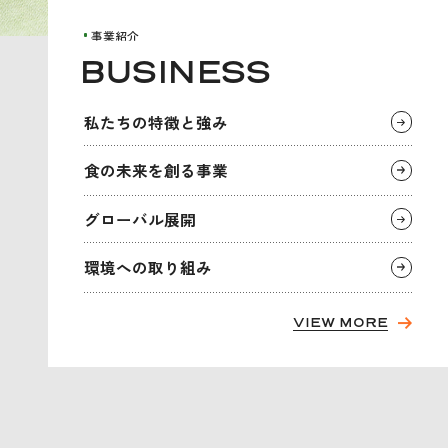
事業紹介
B
U
S
I
N
E
S
S
私
た
ち
の
特
徴
と
強
み
食
の
未
来
を
創
る
事
業
グ
ロ
ー
バ
ル
展
開
環
境
へ
の
取
り
組
み
VIEW MORE