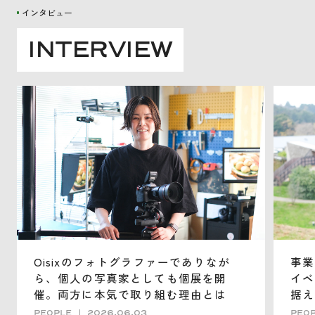
インタビュー
I
N
T
E
R
V
I
E
W
Oisixのフォトグラファーでありなが
事業
ら、個人の写真家としても個展を開
イベ
催。両方に本気で取り組む理由とは
据え
PEOPLE
2026.06.03
PEO