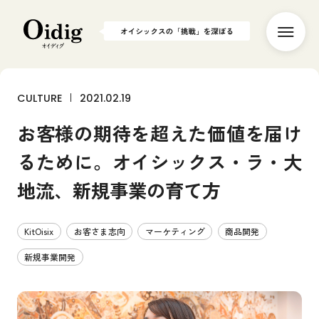
CULTURE
2021.02.19
T
O
P
お客様の期待を超えた価値を届け
P
E
O
P
L
E
るために。オイシックス・ラ・大
社
員
イ
ン
タ
ビ
ュ
ー
P
R
O
J
E
C
T
地流、新規事業の育て方
食
か
ら
世
界
を
変
え
る
C
U
L
T
U
R
E
KitOisix
お客さま志向
マーケティング
商品開発
働
き
方
や
社
内
制
度
新規事業開発
P
U
B
L
I
C
A
T
I
O
N
メ
デ
ィ
ア
掲
載