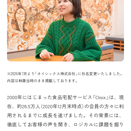
TAG
動画記事
Oisix
マーケティング
新規事業開発
持続可能な社会へ
社内制度
商品開発
U30
新卒採用
採用サイト
※2026年7月より「オイシックス株式会社」に社名変更いたしました。
内容は執筆当時のまま掲載しております。
2000年にはじまった食品宅配サービス『Oisix』は、現
在、約28.5万人（2020年12月末時点）の会員の方々に利
用されるまでに成長を遂げました。その背景には、
徹底してお客様の声を聞き、ロジカルに課題を掘り