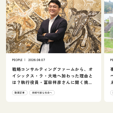
P
E
O
P
L
E
2026.08.07
P
戦略コンサルティングファームから、オ
イシックス・ラ・大地へ加わった理由と
は？執行役員・冨田祥彦さんに聞く挑戦
の展望
動画記事
持続可能な社会へ