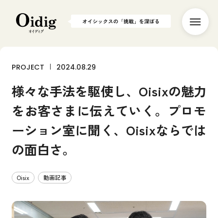
PROJECT
2024.08.29
T
O
P
様々な手法を駆使し、Oisixの魅力
P
E
O
P
L
E
をお客さまに伝えていく。プロモ
社
員
イ
ン
タ
ビ
ュ
ー
P
R
O
J
E
C
T
ーション室に聞く、Oisixならでは
食
か
ら
世
界
を
変
え
る
の面白さ。
C
U
L
T
U
R
E
働
き
方
や
社
内
制
度
Oisix
動画記事
P
U
B
L
I
C
A
T
I
O
N
メ
デ
ィ
ア
掲
載