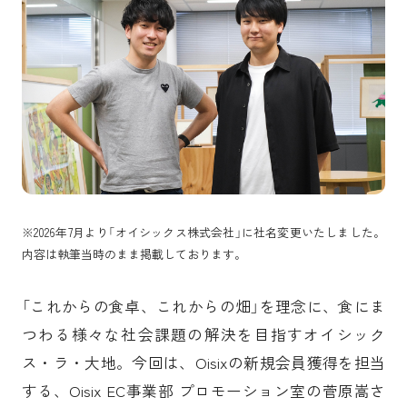
TAG
動画記事
Oisix
マーケティング
新規事業開発
持続可能な社会へ
社内制度
商品開発
U30
新卒採用
採用サイト
※2026年7月より「オイシックス株式会社」に社名変更いたしました。
内容は執筆当時のまま掲載しております。
「これからの食卓、これからの畑」を理念に、食にま
つわる様々な社会課題の解決を目指すオイシック
ス・ラ・大地。今回は、Oisixの新規会員獲得を担当
する、Oisix EC事業部 プロモーション室の菅原嵩さ